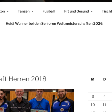
ton
Tanzen
Fußball
Fit und Gesund
Tisch
Heidi Wunner bei den Senioren Weltmeisterschaften 2026.
aft Herren 2018
M
D
3
4
10
11