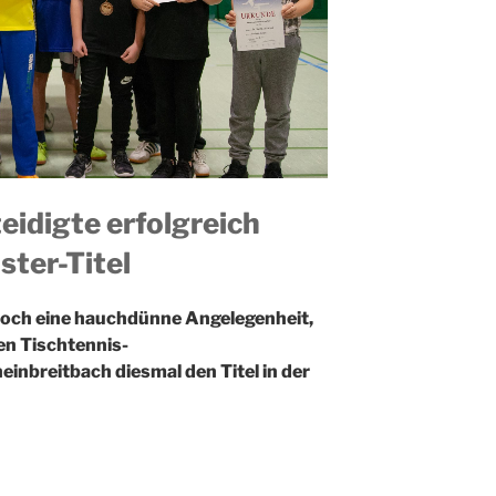
eidigte erfolgreich
ster-Titel
noch eine hauchdünne Angelegenheit,
en Tischtennis-
inbreitbach diesmal den Titel in der
onkurrenz souverän gewinnen. Bei den
 Förster den Titel knapp vor Gabriel