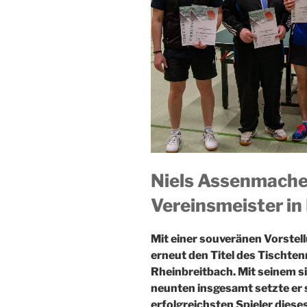
Niels Assenmacher
Vereinsmeister in
Mit einer souveränen Vorstel
erneut den Titel des Tischten
Rheinbreitbach. Mit seinem s
neunten insgesamt setzte er s
erfolgreichsten Spieler diese