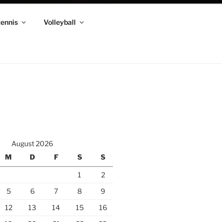
tennis
Volleyball
August 2026
M
D
F
S
S
1
2
5
6
7
8
9
12
13
14
15
16