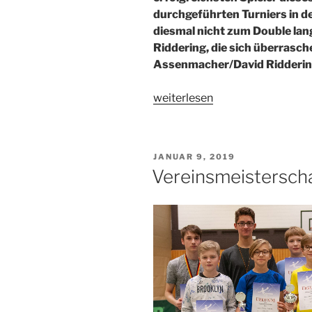
durchgeführten Turniers in d
diesmal nicht zum Double lan
Riddering, die sich überrasch
Assenmacher/David Ridderin
„Vereinsmeisterschaft
weiterlesen
Herren
2018“
VERÖFFENTLICHT
JANUAR 9, 2019
AM
Vereinsmeistersch