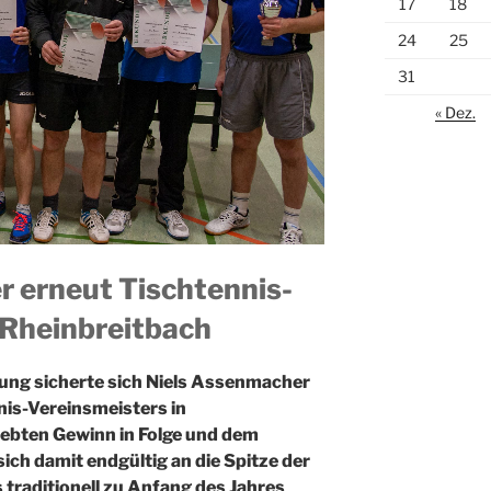
17
18
24
25
31
« Dez.
 erneut Tischtennis-
 Rheinbreitbach
lung sicherte sich Niels Assenmacher
nis-Vereinsmeisters in
iebten Gewinn in Folge und dem
ich damit endgültig an die Spitze der
s traditionell zu Anfang des Jahres