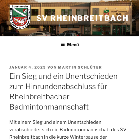
Zum
Inhalt
SV RHEINBREITBACH
springen
Menü
VERÖFFENTLICHT
JANUAR 4, 2025
VON
MARTIN SCHLÜTER
AM
Ein Sieg und ein Unentschieden
zum Hinrundenabschluss für
Rheinbreitbacher
Badmintonmannschaft
Mit einem Sieg und einem Unentschieden
verabschiedet sich die Badmintonmannschaft des SV
Rheinbreitbach in die kurze Winterpause der