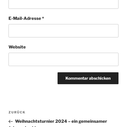
E-Mail-Adresse
*
Website
Beitragsnavigation
Vorheriger
ZURÜCK
Beitrag
Weihnachtsturnier 2024 – ein gemeinsamer