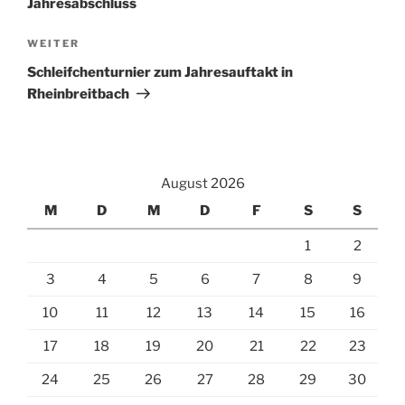
Jahresabschluss
Nächster
WEITER
Beitrag
Schleifchenturnier zum Jahresauftakt in
Rheinbreitbach
August 2026
M
D
M
D
F
S
S
1
2
3
4
5
6
7
8
9
10
11
12
13
14
15
16
17
18
19
20
21
22
23
24
25
26
27
28
29
30