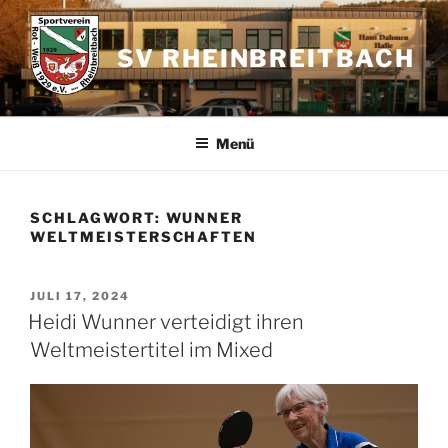
Zum
Inhalt
SV RHEINBREITBACH
springen
Menü
SCHLAGWORT:
WUNNER
WELTMEISTERSCHAFTEN
VERÖFFENTLICHT
JULI 17, 2024
AM
Heidi Wunner verteidigt ihren
Weltmeistertitel im Mixed