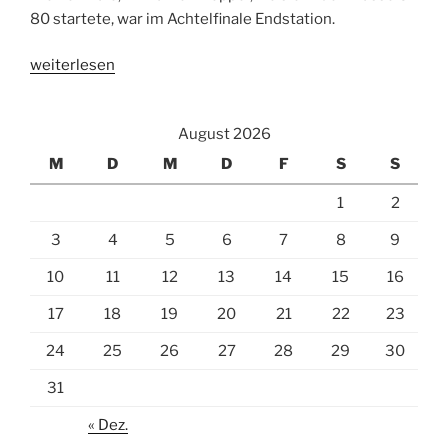
80 startete, war im Achtelfinale Endstation.
„Heidi
weiterlesen
Wunner
verteidigt
August 2026
ihren
Weltmeistertitel
M
D
M
D
F
S
S
im
1
2
Mixed“
3
4
5
6
7
8
9
10
11
12
13
14
15
16
17
18
19
20
21
22
23
24
25
26
27
28
29
30
31
« Dez.