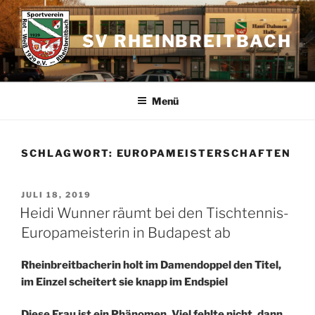
Zum
Inhalt
SV RHEINBREITBACH
springen
Menü
SCHLAGWORT:
EUROPAMEISTERSCHAFTEN
VERÖFFENTLICHT
JULI 18, 2019
AM
Heidi Wunner räumt bei den Tischtennis-
Europameisterin in Budapest ab
Rheinbreitbacherin holt im Damendoppel den Titel,
im Einzel scheitert sie knapp im Endspiel
Diese Frau ist ein Phänomen. Viel fehlte nicht, dann