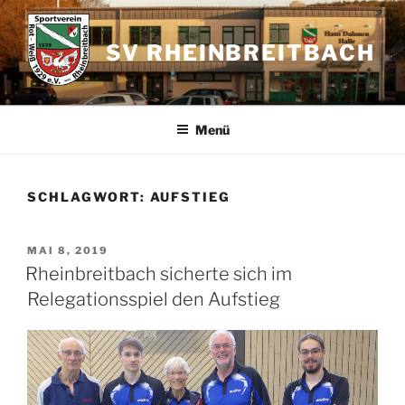
Zum
Inhalt
SV RHEINBREITBACH
springen
Menü
SCHLAGWORT:
AUFSTIEG
VERÖFFENTLICHT
MAI 8, 2019
AM
Rheinbreitbach sicherte sich im
Relegationsspiel den Aufstieg