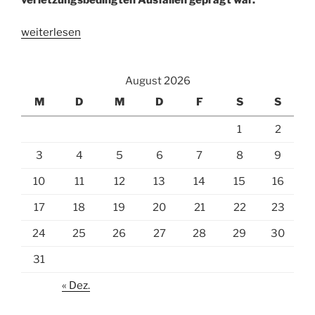
„Rheinbreitbach
weiterlesen
sicherte
sich
August 2026
im
Relegationsspiel
M
D
M
D
F
S
S
den
1
2
Aufstieg“
3
4
5
6
7
8
9
10
11
12
13
14
15
16
17
18
19
20
21
22
23
24
25
26
27
28
29
30
31
« Dez.