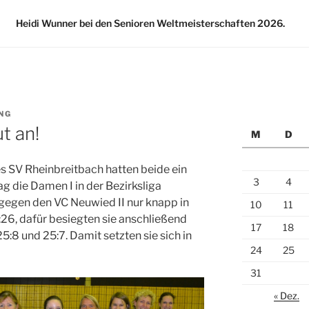
Heidi Wunner bei den Senioren Weltmeisterschaften 2026.
NG
t an!
M
D
s SV Rheinbreitbach hatten beide ein
3
4
 die Damen I in der Bezirksliga
egen den VC Neuwied II nur knapp in
10
11
:26, dafür besiegten sie anschließend
17
18
5:8 und 25:7. Damit setzten sie sich in
24
25
31
« Dez.