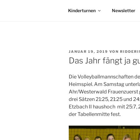
Kinderturnen
Newsletter
VERÖFFENTLICHT
JANUAR 19, 2019
VON
RIDDERI
AM
Das Jahr fängt ja gu
Die Volleyballmannschaften de
Heimspiel. Am Samstag unterlag
Ahr/Westerwald Frauenzuerst g
drei Sätzen 21:25, 21:25 und 24
Etzbach II haushoch mit 25:7, 2
der Tabellenmitte fest.