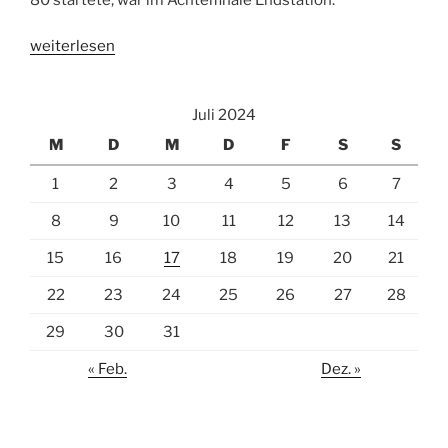
„Heidi
weiterlesen
Wunner
verteidigt
Juli 2024
ihren
Weltmeistertitel
M
D
M
D
F
S
S
im
1
2
3
4
5
6
7
Mixed“
8
9
10
11
12
13
14
15
16
17
18
19
20
21
22
23
24
25
26
27
28
29
30
31
« Feb.
Dez. »