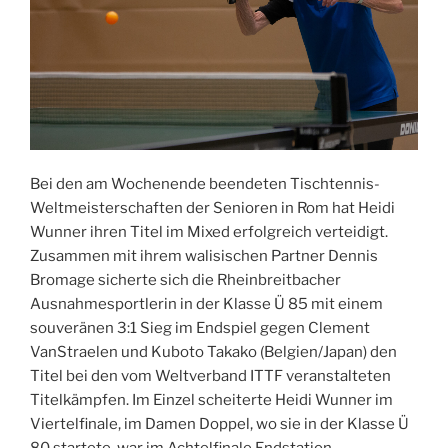
Bei den am Wochenende beendeten Tischtennis-
Weltmeisterschaften der Senioren in Rom hat Heidi
Wunner ihren Titel im Mixed erfolgreich verteidigt.
Zusammen mit ihrem walisischen Partner Dennis
Bromage sicherte sich die Rheinbreitbacher
Ausnahmesportlerin in der Klasse Ü 85 mit einem
souveränen 3:1 Sieg im Endspiel gegen Clement
VanStraelen und Kuboto Takako (Belgien/Japan) den
Titel bei den vom Weltverband ITTF veranstalteten
Titelkämpfen. Im Einzel scheiterte Heidi Wunner im
Viertelfinale, im Damen Doppel, wo sie in der Klasse Ü
80 startete, war im Achtelfinale Endstation.