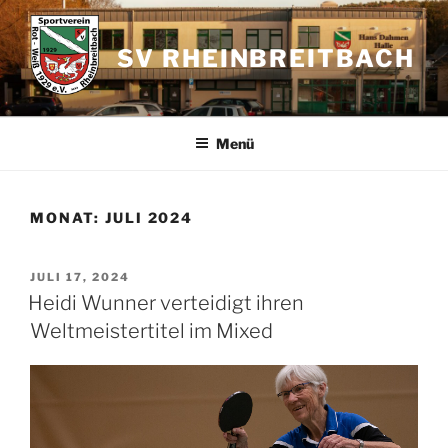
Zum
Inhalt
SV RHEINBREITBACH
springen
Menü
MONAT:
JULI 2024
VERÖFFENTLICHT
JULI 17, 2024
AM
Heidi Wunner verteidigt ihren
Weltmeistertitel im Mixed